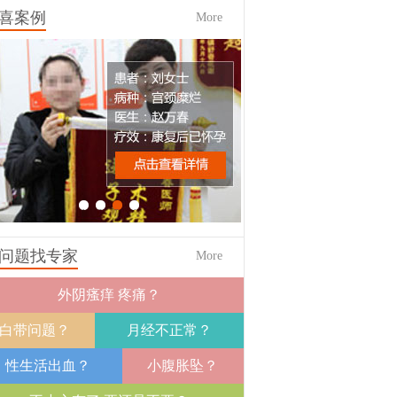
喜案例
More
1
2
3
4
问题找专家
More
外阴瘙痒 疼痛？
白带问题？
月经不正常？
性生活出血？
小腹胀坠？