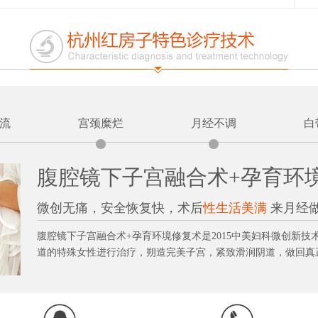
流
宫颈糜烂
月经不调
白
腹腔镜下子宫融合术+孕育环
微创无痛，安全恢复快，术后
性生活美满
来月经
腹腔镜下子宫融合术+孕育环境修复术是2015中美妇科微创新
道的特殊女性进行治疗，朔造完美子宫，紧致滑润阴道，做回真正的