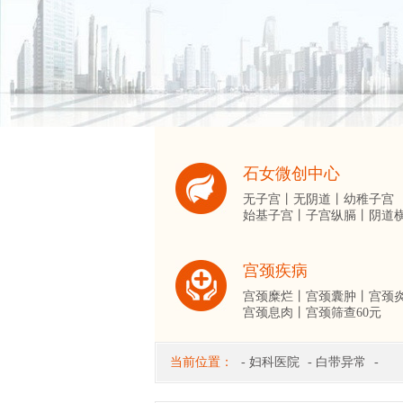
石女微创中心
无子宫丨
无阴道丨
幼稚子宫
始基子宫丨
子宫纵膈丨
阴道
宫颈疾病
宫颈糜烂丨
宫颈囊肿丨
宫颈
宫颈息肉丨
宫颈筛查60元
当前位置：
-
妇科医院
-
白带异常
-