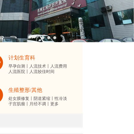
计划生育科
早孕自测丨
人流技术丨
人流费用
人流医院丨
人流较佳时间
生殖整形/其他
处女膜修复丨
阴道紧缩丨
性冷淡
子宫肌瘤丨
月经不调丨
更多