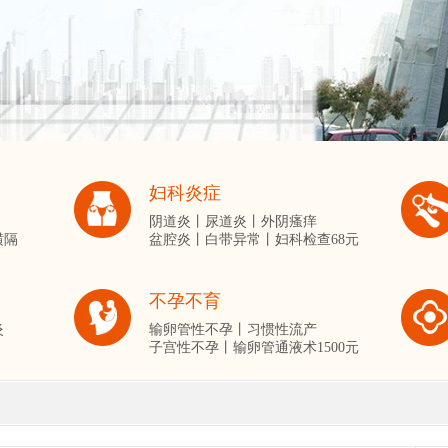
妇科炎症
阴道炎丨
尿道炎丨
外阴瘙痒
横隔
盆腔炎丨
白带异常丨
妇科检查68元
不孕不育
炎
输卵管性不孕丨
习惯性流产
子宫性不孕丨
输卵管通液术1500元