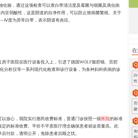
化验，通过这项检查可以查白带清洁度及霉菌与细菌及滴虫病
。阴道内呈弱酸性，这是阴道的自净作用，可以防止致病菌繁殖。关于
Ⅲ～Ⅳ度为异常白带，表示阴道有炎症。
在
子医院在医疗设备投入上，引进了德国WOLF腹腔镜、宫腔
生化分析仪等一系列现代化检查和诊疗设备，为各种妇科疾病的诊
白
性
宫
建
以放心，我院实行惠民收费标准，普通门诊按照一级
医院
的标准
核定的标准收费。平价不平质医疗理念确保患者就诊质量高。此
有
单后付款，透明公开，免除患者后顾之忧。
怀