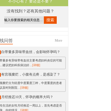
不小心有了 要还是不要？
没有找到？还有其他问题？
线问答
More
白带量多异味带血丝，会影响怀孕吗？
带量多有异味带有血丝主要考虑妇科炎症的可能
，建议把妇科疾病治好…
[详细]
有宫颈糜烂，小腹有点疼，是感染了？
颈糜烂分为轻度中度重度三种，中度重度的患者
议及时到医院…
[详细]
月经推迟10天，怀孕的概率大吗？
性生活的女性月经推迟一周以上，首先考虑是否
孕，你的情况…
[详细]