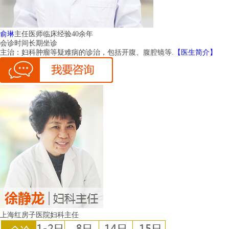
俞琳
主任医师
临床经验40余年
会诊时间
长期坐诊
主治：
妇科肿瘤等疑难病的诊治，包括开腹、腹腔镜等.
【医生简介】
上海红房子医院妇科主任