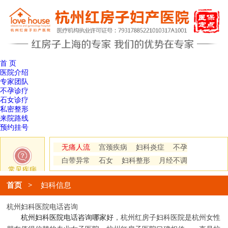
首 页
医院介绍
专家团队
不孕诊疗
石女诊疗
私密整形
来院路线
预约挂号
无痛人流
宫颈疾病
妇科炎症
不孕
白带异常
石女
妇科整形
月经不调
常见疾病
首页
>
妇科信息
杭州妇科医院电话咨询
杭州妇科医院电话咨询哪家好
，杭州红房子妇科医院是杭州女性