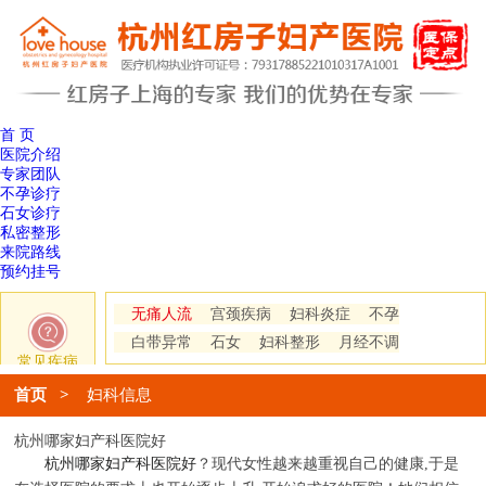
首 页
医院介绍
专家团队
不孕诊疗
石女诊疗
私密整形
来院路线
预约挂号
无痛人流
宫颈疾病
妇科炎症
不孕
白带异常
石女
妇科整形
月经不调
常见疾病
首页
>
妇科信息
杭州哪家妇产科医院好
杭州哪家妇产科医院好
？现代女性越来越重视自己的健康,于是