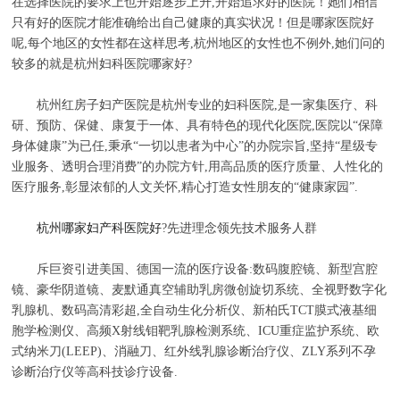
在选择医院的要求上也开始逐步上升,开始追求好的医院！她们相信
只有好的医院才能准确给出自己健康的真实状况！但是哪家医院好
呢,每个地区的女性都在这样思考,杭州地区的女性也不例外,她们问的
较多的就是杭州妇科医院哪家好?
杭州红房子妇产医院是杭州专业的妇科医院,是一家集医疗、科
研、预防、保健、康复于一体、具有特色的现代化医院,医院以“保障
身体健康”为已任,秉承“一切以患者为中心”的办院宗旨,坚持“星级专
业服务、透明合理消费”的办院方针,用高品质的医疗质量、人性化的
医疗服务,彰显浓郁的人文关怀,精心打造女性朋友的“健康家园”.
杭州哪家妇产科医院好
?先进理念领先技术服务人群
斥巨资引进美国、德国一流的医疗设备:数码腹腔镜、新型宫腔
镜、豪华阴道镜、麦默通真空辅助乳房微创旋切系统、全视野数字化
乳腺机、数码高清彩超,全自动生化分析仪、新柏氏TCT膜式液基细
胞学检测仪、高频X射线钼靶乳腺检测系统、ICU重症监护系统、欧
式纳米刀(LEEP)、消融刀、红外线乳腺诊断治疗仪、ZLY系列不孕
诊断治疗仪等高科技诊疗设备.