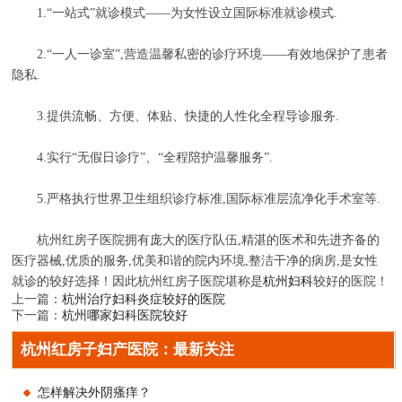
1.“一站式”就诊模式――为女性设立国际标准就诊模式.
2.“一人一诊室”,营造温馨私密的诊疗环境――有效地保护了患者
隐私.
3.提供流畅、方便、体贴、快捷的人性化全程导诊服务.
4.实行“无假日诊疗”、“全程陪护温馨服务”.
5.严格执行世界卫生组织诊疗标准,国际标准层流净化手术室等.
杭州红房子医院拥有庞大的医疗队伍,精湛的医术和先进齐备的
医疗器械,优质的服务,优美和谐的院内环境,整洁干净的病房,是女性
就诊的较好选择！因此杭州红房子医院堪称是
杭州妇科
较好的医院！
上一篇：
杭州治疗妇科炎症较好的医院
下一篇：
杭州哪家妇科医院较好
杭州红房子妇产医院：最新关注
怎样解决外阴瘙痒？