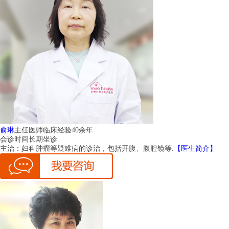
俞琳
主任医师
临床经验40余年
会诊时间
长期坐诊
主治：
妇科肿瘤等疑难病的诊治，包括开腹、腹腔镜等.
【医生简介】