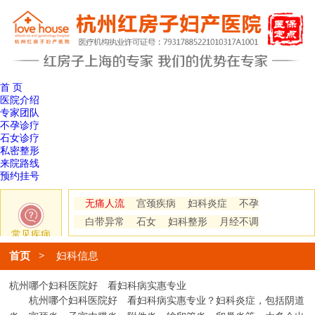
首 页
医院介绍
专家团队
不孕诊疗
石女诊疗
私密整形
来院路线
预约挂号
无痛人流
宫颈疾病
妇科炎症
不孕
白带异常
石女
妇科整形
月经不调
常见疾病
首页
>
妇科信息
杭州哪个妇科医院好 看妇科病实惠专业
杭州哪个妇科医院好 看妇科病实惠专业？妇科炎症，包括阴道