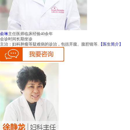
俞琳
主任医师
临床经验40余年
会诊时间
长期坐诊
主治：
妇科肿瘤等疑难病的诊治，包括开腹、腹腔镜等.
【医生简介】