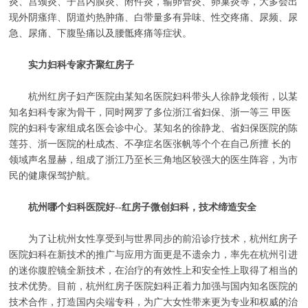
炎、宫颈炎、子宫内膜炎、附件炎，输卵管炎、卵巢炎等，大多会出
现外阴瘙痒、阴道灼热肿痛、白带量多有异味、性交疼痛、尿频、尿
急、尿痛、下腹坠痛以及腰骶疼痛等症状。
实力妇科专家齐聚红房子
杭州红房子妇产医院由某知名医院妇科带头人徐静龙领衔，以某
知名妇科专家为骨干，同时网罗了多位浙江省妇保、浙一等三 甲医
院的妇科专家组成名医会诊中心。某知名的徐静龙、省妇保医院的陈
莲芬、浙一医院的杜成杰、不孕症名医张帆等个个在自己所擅 长的
领域声名显赫，组成了浙江乃至长三角地区较强大的医生阵容，为市
民的健康保驾护航。
杭州哪个妇科医院好--红房子微创妇科，技术缔造安全
为了让杭州女性享受到与世界同步的前沿诊疗技术，杭州红房子
医院妇科在新技术的推广与应用方面更是不遗余力，率先在杭州引进
的迷你腹腔镜全新技术，在治疗的有效性上和安全性上取得了相当的
技术优势。目前，杭州红房子医院妇科正着力加强与国内知名医院的
技术合作，打造国内尖端专科，为广大女性带来更为专业和权威的治