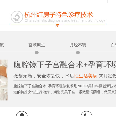
流
宫颈糜烂
月经不调
白
腹腔镜下子宫融合术+孕育环
微创无痛，安全恢复快，术后
性生活美满
来月经
腹腔镜下子宫融合术+孕育环境修复术是2015中美妇科微创新
道的特殊女性进行治疗，朔造完美子宫，紧致滑润阴道，做回真正的