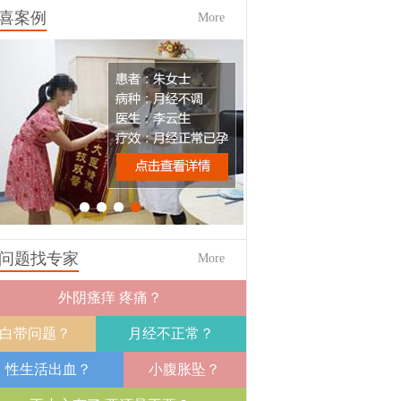
喜案例
More
1
2
3
4
问题找专家
More
外阴瘙痒 疼痛？
白带问题？
月经不正常？
性生活出血？
小腹胀坠？