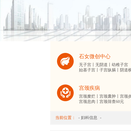
石女微创中心
无子宫丨
无阴道丨
幼稚子宫
始基子宫丨
子宫纵膈丨
阴道
宫颈疾病
宫颈糜烂丨
宫颈囊肿丨
宫颈
宫颈息肉丨
宫颈筛查60元
当前位置：
-
妇科信息
-