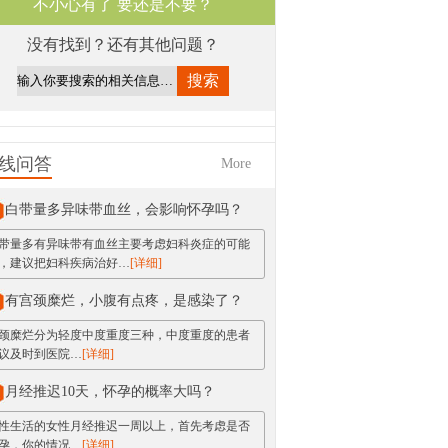
不小心有了 要还是不要？
没有找到？还有其他问题？
线问答
More
白带量多异味带血丝，会影响怀孕吗？
带量多有异味带有血丝主要考虑妇科炎症的可能
，建议把妇科疾病治好…
[详细]
有宫颈糜烂，小腹有点疼，是感染了？
颈糜烂分为轻度中度重度三种，中度重度的患者
议及时到医院…
[详细]
月经推迟10天，怀孕的概率大吗？
性生活的女性月经推迟一周以上，首先考虑是否
孕，你的情况…
[详细]