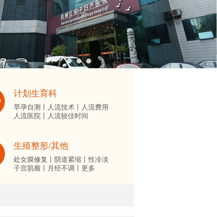
计划生育科
早孕自测丨
人流技术丨
人流费用
人流医院丨
人流较佳时间
生殖整形/其他
处女膜修复丨
阴道紧缩丨
性冷淡
子宫肌瘤丨
月经不调丨
更多