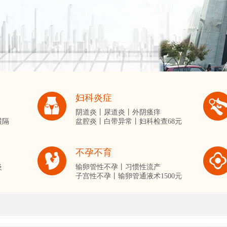
妇科炎症
阴道炎丨
尿道炎丨
外阴瘙痒
横隔
盆腔炎丨
白带异常丨
妇科检查68元
不孕不育
炎
输卵管性不孕丨
习惯性流产
子宫性不孕丨
输卵管通液术1500元