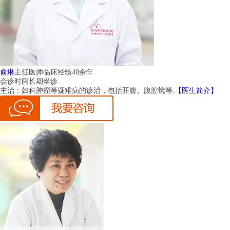
俞琳
主任医师
临床经验40余年
会诊时间
长期坐诊
主治：
妇科肿瘤等疑难病的诊治，包括开腹、腹腔镜等.
【医生简介】