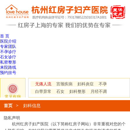
首 页
医院介绍
专家团队
不孕诊疗
石女诊疗
私密整形
来院路线
预约挂号
无痛人流
宫颈疾病
妇科炎症
不孕
白带异常
石女
妇科整形
月经不调
常见疾病
首页
>
妇科信息
隐私声明
杭州红房子妇产医院（以下简称红房子网站）非常重视对您的个