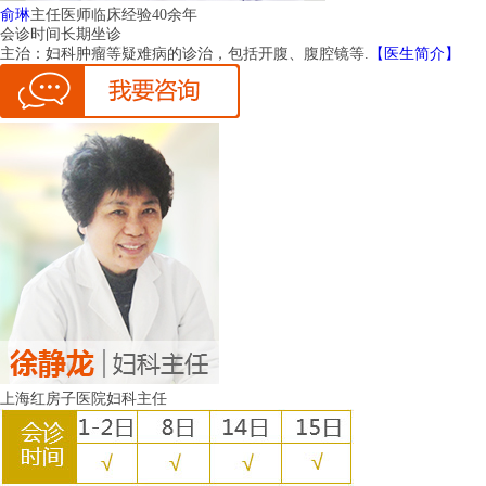
俞琳
主任医师
临床经验40余年
会诊时间
长期坐诊
主治：
妇科肿瘤等疑难病的诊治，包括开腹、腹腔镜等.
【医生简介】
上海红房子医院妇科主任