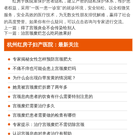
红房子医院
重保护患者隐私，建立严密的隐私保护体系，维护患
者权益，采用"一医一患一诊室"的就诊环境，安全轻松。以全程微笑
服务，安全高效的医疗技术，为无数女性朋友排忧解难，赢得了社会
的高度赞誉。如果你有什么疑问，可以点击咨询与专家进行交流。
上一篇：
得了宫颈炎会不会传染给别人
下一篇：
治宫颈糜烂怎么吃药效果好
杭州红房子妇产医院：最新关注
专家揭秘女性怎样预防宫颈肥大
不痛不痒也可能会患上宫颈糜烂吗
为什么会出现白带发黄的情况呢？
她竟被宫颈糜烂折磨了两年多
宫颈息肉患者的饮食有什么需要特别注意的
宫颈糜烂需要治疗多久
宫颈糜烂患者需要做的检查有哪些
专家提示：治疗宫颈糜烂不需切除宫颈
认识宫颈息肉对患者治疗有帮助