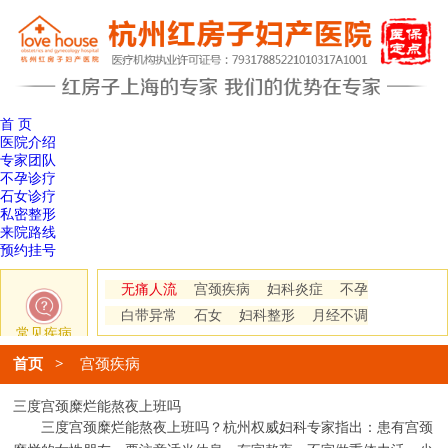
首 页
医院介绍
专家团队
不孕诊疗
石女诊疗
私密整形
来院路线
预约挂号
无痛人流
宫颈疾病
妇科炎症
不孕
白带异常
石女
妇科整形
月经不调
常见疾病
首页
>
宫颈疾病
三度宫颈糜烂能熬夜上班吗
三度宫颈糜烂能熬夜上班吗？杭州权威妇科专家指出：患有宫颈