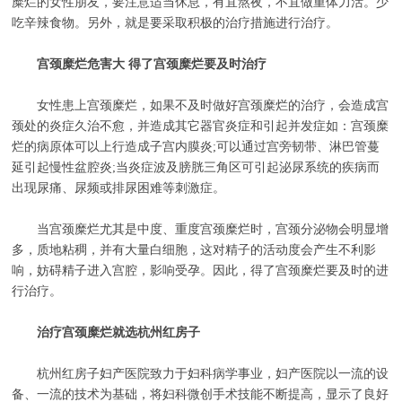
糜烂的女性朋友，要注意适当休息，有宜熬夜，不宜做重体力活。少
吃辛辣食物。另外，就是要采取积极的治疗措施进行治疗。
宫颈糜烂危害大 得了宫颈糜烂要及时治疗
女性患上宫颈糜烂，如果不及时做好宫颈糜烂的治疗，会造成宫
颈处的炎症久治不愈，并造成其它器官炎症和引起并发症如：宫颈糜
烂的病原体可以上行造成子宫内膜炎;可以通过宫旁韧带、淋巴管蔓
延引起慢性盆腔炎;当炎症波及膀胱三角区可引起泌尿系统的疾病而
出现尿痛、尿频或排尿困难等刺激症。
当宫颈糜烂尤其是中度、重度宫颈糜烂时，宫颈分泌物会明显增
多，质地粘稠，并有大量白细胞，这对精子的活动度会产生不利影
响，妨碍精子进入宫腔，影响受孕。因此，得了宫颈糜烂要及时的进
行治疗。
治疗宫颈糜烂就选杭州红房子
杭州红房子妇产医院致力于妇科病学事业，妇产医院以一流的设
备、一流的技术为基础，将妇科微创手术技能不断提高，显示了良好