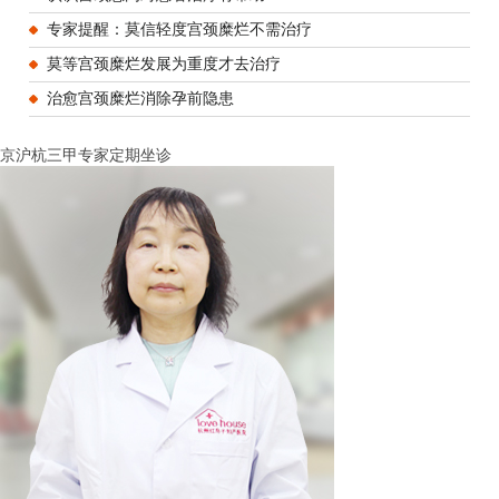
专家提醒：莫信轻度宫颈糜烂不需治疗
莫等宫颈糜烂发展为重度才去治疗
治愈宫颈糜烂消除孕前隐患
京沪杭三甲专家定期坐诊