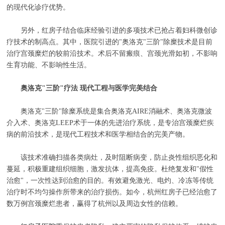
的现代化诊疗优势。
另外，红房子结合临床经验引进的多项技术已抢占着妇科微创诊
疗技术的制高点。其中，医院引进的"奥洛克"三阶"除糜技术是目前
治疗宫颈糜烂的较前沿技术。术后不留瘢痕、宫颈光滑如初，不影响
生育功能、不影响性生活。
奥洛克"三阶"疗法 现代工程与医学完美结合
奥洛克"三阶"除糜系统是集合奥洛克AIRE消融术、奥洛克微波
介入术、奥洛克LEEP术于一体的先进治疗系统，是专治宫颈糜烂疾
病的前沿技术，是现代工程技术和医学相结合的完美产物。
该技术准确扫描各类病灶，及时阻断病变，防止炎性组织恶化和
蔓延，积极重建组织细胞，激发抗体，提高免疫。杜绝复发和"假性
治愈"，一次性达到治愈的目的。有效避免激光、电灼、冷冻等传统
治疗时不均匀操作所带来的治疗损伤。如今，杭州红房子已经治愈了
数万例宫颈糜烂患者，赢得了杭州以及周边女性的信赖。