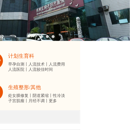
计划生育科
早孕自测丨
人流技术丨
人流费用
人流医院丨
人流较佳时间
生殖整形/其他
处女膜修复丨
阴道紧缩丨
性冷淡
子宫肌瘤丨
月经不调丨
更多