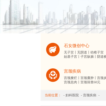
石女微创中心
无子宫丨
无阴道丨
幼稚子宫
始基子宫丨
子宫纵膈丨
阴道
宫颈疾病
宫颈糜烂丨
宫颈囊肿丨
宫颈
宫颈息肉丨
宫颈筛查60元
当前位置：
-
妇科医院
-
宫颈疾病
-