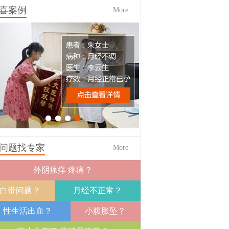
喜案例
More
1
2
3
4
问题找专家
More
外阴瘙痒 疼痛？
白带问题？
月经不正常？
性生活出血？
小腹胀坠？