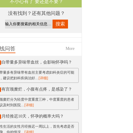
不小心有了 要还是不要？
没有找到？还有其他问题？
线问答
More
白带量多异味带血丝，会影响怀孕吗？
带量多有异味带有血丝主要考虑妇科炎症的可能
，建议把妇科疾病治好…
[详细]
有宫颈糜烂，小腹有点疼，是感染了？
颈糜烂分为轻度中度重度三种，中度重度的患者
议及时到医院…
[详细]
月经推迟10天，怀孕的概率大吗？
性生活的女性月经推迟一周以上，首先考虑是否
孕，你的情况…
[详细]