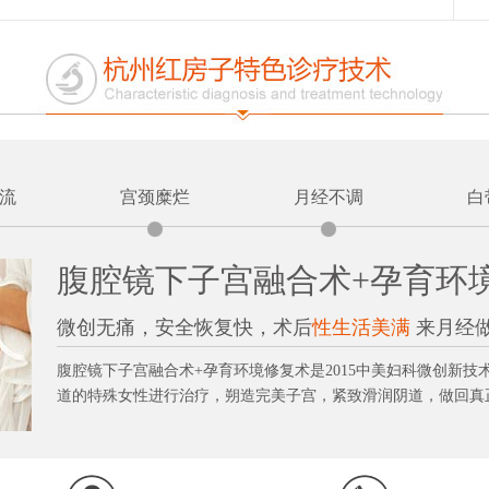
流
宫颈糜烂
月经不调
白
腹腔镜下子宫融合术+孕育环
微创无痛，安全恢复快，术后
性生活美满
来月经
腹腔镜下子宫融合术+孕育环境修复术是2015中美妇科微创新
道的特殊女性进行治疗，朔造完美子宫，紧致滑润阴道，做回真正的