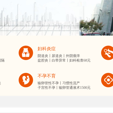
妇科炎症
阴道炎丨
尿道炎丨
外阴瘙痒
横隔
盆腔炎丨
白带异常丨
妇科检查68元
不孕不育
炎
输卵管性不孕丨
习惯性流产
子宫性不孕丨
输卵管通液术1500元