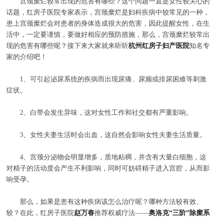
宫颈糜烂较常出现的危害有哪些？这个问题一直是女性较关心的
话题，红房子医院专家表示，宫颈糜烂是妇科疾病中较常见的一种，
患上宫颈糜烂会对患者的身体造成很大的危害，因此提醒女性，在生
活中，一定要谨慎，要做好相应的预防措施，那么，宫颈糜烂较常出
现的危害有哪些呢？接下来大家就来听听
杭州红房子妇产医院
知名专
家的介绍吧！
1、可引起泌尿系统的疾病而出现尿痛、尿频或排尿困难等刺激
症状。
2、白带会发生异味，这对女性工作和社交都有严重影响。
3、女性夫妻生活时会出血，这自然会影响女性夫妻生活质量。
4、宫颈分泌物会明显增多，质地粘稠，并含有大量白细胞，这
对精子的活动度会产生不利影响，同时可妨碍精子进入宫腔，从而影
响受孕。
那么，如果是患有这种疾病该怎么治疗呢？哪种方法较有效、
较？在此，红房子医院
赵万春
推荐权威疗法——
奥洛克“三阶”除糜系