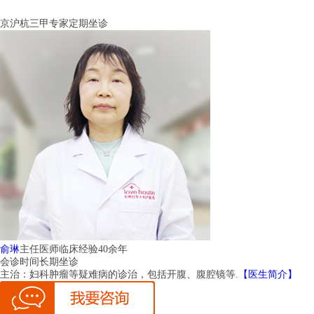
京沪杭三甲专家定期坐诊
俞琳
主任医师
临床经验40余年
会诊时间
长期坐诊
主治：
妇科肿瘤等疑难病的诊治，包括开腹、腹腔镜等.
【医生简介】