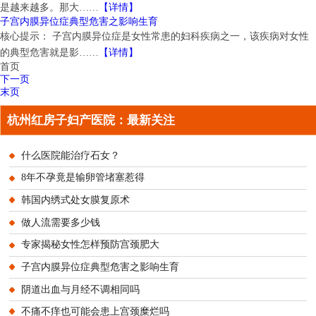
是越来越多。那大……
【详情】
子宫内膜异位症典型危害之影响生育
核心提示： 子宫内膜异位症是女性常患的妇科疾病之一，该疾病对女性
的典型危害就是影……
【详情】
首页
下一页
末页
杭州红房子妇产医院：最新关注
什么医院能治疗石女？
8年不孕竟是输卵管堵塞惹得
韩国内绣式处女膜复原术
做人流需要多少钱
专家揭秘女性怎样预防宫颈肥大
子宫内膜异位症典型危害之影响生育
阴道出血与月经不调相同吗
不痛不痒也可能会患上宫颈糜烂吗