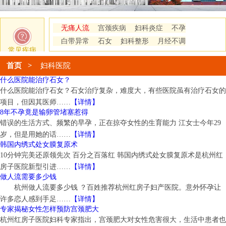
无痛人流
宫颈疾病
妇科炎症
不孕
白带异常
石女
妇科整形
月经不调
常见疾病
首页
>
妇科医院
什么医院能治疗石女？
什么医院能治疗石女？石女治疗复杂，难度大，有些医院虽有治疗石女的
项目，但因其医师……
【详情】
8年不孕竟是输卵管堵塞惹得
错误的生活方式、频繁的早孕，正在掠夺女性的生育能力 江女士今年29
岁，但是用她的话……
【详情】
韩国内绣式处女膜复原术
10分钟完美还原领先次 百分之百落红 韩国内绣式处女膜复原术是杭州红
房子医院新型引进……
【详情】
做人流需要多少钱
杭州做人流要多少钱 ？百姓推荐杭州红房子妇产医院。意外怀孕让
许多恋人感到手足……
【详情】
专家揭秘女性怎样预防宫颈肥大
杭州红房子医院妇科专家指出，宫颈肥大对女性危害很大，生活中患者也