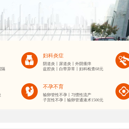
妇科炎症
阴道炎丨
尿道炎丨
外阴瘙痒
横隔
盆腔炎丨
白带异常丨
妇科检查68元
不孕不育
炎
输卵管性不孕丨
习惯性流产
子宫性不孕丨
输卵管通液术1500元