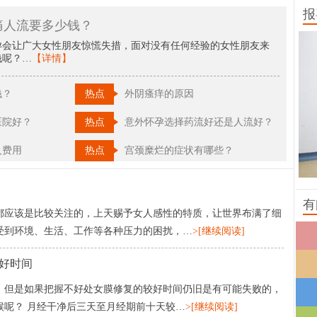
报
痛人流要多少钱？
孕会让广大女性朋友惊慌失措，面对没有任何经验的女性朋友来
钱呢？…
【详情】
钱？
热点
外阴瘙痒的原因
医院好？
热点
意外怀孕选择药流好还是人流好？
及费用
热点
宫颈糜烂的症状有哪些？
有
都应该是比较关注的，上天赐予女人感性的特质，让世界布满了细
受到环境、生活、工作等各种压力的困扰，…
>[继续阅读]
好时间
，但是如果把握不好处女膜修复的较好时间仍旧是有可能失败的，
候呢？ 月经干净后三天至月经期前十天较…
>[继续阅读]