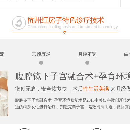
流
宫颈糜烂
月经不调
白
腹腔镜下子宫融合术+孕育环
微创无痛，安全恢复快，术后
性生活美满
来月经
腹腔镜下子宫融合术+孕育环境修复术是2015中美妇科微创新
道的特殊女性进行治疗，朔造完美子宫，紧致滑润阴道，做回真正的