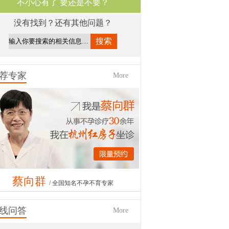
不小心有了 要还是不要？
没有找到？还有其他问题？
荐专家
More
1
2
3
4
蔡向群
/ 全国知名不孕不育专家
长领域：
对女性不孕有着独到的见解和治疗方
线问答
，因其医术精湛，被患者赞誉为"蔡送子"。
More
专家坐诊时间：