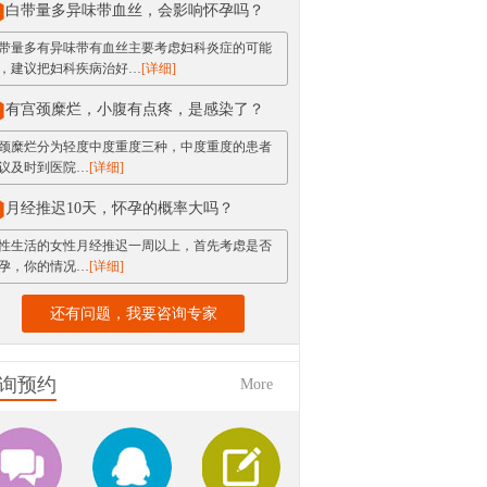
白带量多异味带血丝，会影响怀孕吗？
星期一
星期二
星期三
星期四
带量多有异味带有血丝主要考虑妇科炎症的可能
星期五
星期六
星期日
，建议把妇科疾病治好…
[详细]
有宫颈糜烂，小腹有点疼，是感染了？
颈糜烂分为轻度中度重度三种，中度重度的患者
议及时到医院…
[详细]
月经推迟10天，怀孕的概率大吗？
性生活的女性月经推迟一周以上，首先考虑是否
孕，你的情况…
[详细]
还有问题，我要咨询专家
询预约
More