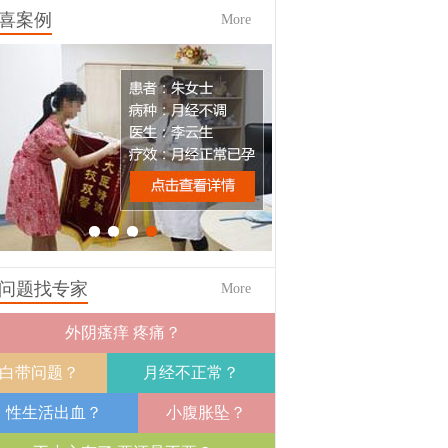
喜案例
More
1
2
3
4
问题找专家
More
外阴瘙痒 疼痛？
白带问题？
月经不正常？
性生活出血？
小腹胀坠？