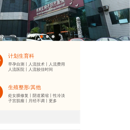
计划生育科
早孕自测丨
人流技术丨
人流费用
人流医院丨
人流较佳时间
生殖整形/其他
处女膜修复丨
阴道紧缩丨
性冷淡
子宫肌瘤丨
月经不调丨
更多