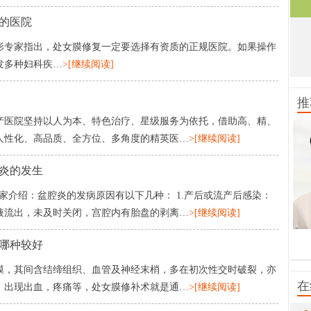
的医院
形专家指出，处女膜修复一定要选择有资质的正规医院。如果操作
发多种妇科疾…
>[继续阅读]
推
产医院坚持以人为本、特色治疗、星级服务为依托，借助高、精、
人性化、高品质、全方位、多角度的精英医…
>[继续阅读]
炎的发生
家介绍：盆腔炎的发病原因有以下几种： 1.产后或流产后感染：
液流出，未及时关闭，宫腔内有胎盘的剥离…
>[继续阅读]
哪种较好
膜，其间含结缔组织、血管及神经末梢，多在初次性交时破裂，亦
擅
在
法
，出现出血，疼痛等，处女膜修补术就是通…
>[继续阅读]