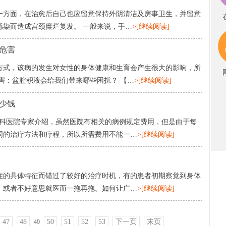
一方面，在治愈后自己也应留意保持外阴清洁及房事卫生，并留意
感染而造成宫颈糜烂复发。 一般来说，手…
>[继续阅读]
危害
方式，该病的发生对女性的身体健康和生育会产生很大的影响，所
害：盆腔积液会给我们带来哪些困扰？ 【…
>[继续阅读]
少钱
妇科医院专家介绍，虽然医院有相关的病例规定费用，但是由于每
同的治疗方法和疗程，所以所需费用不能一…
>[继续阅读]
症的具体特征而错过了较好的治疗时机，有的患者初期察觉到身体
，或者不好意思就医而一拖再拖。如何让广…
>[继续阅读]
47
48
50
51
52
53
下一页
末页
49