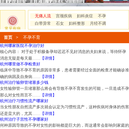
无痛人流
宫颈疾病
妇科炎症
不孕
白带异常
石女
妇科整形
月经不调
常见疾病
首页
>
不孕不育
杭州哪家医院不孕治疗好
核心内容： 对于处于积极备孕却迟迟不见好消息的夫妇来说，等待怀孕
消息无疑是每天最……
【详情】
杭州哪里做不孕检查好
临床中导致不孕不育的原因非常多，患者需要经过全面的检查才能确诊准
确的病因及自身病……
【详情】
杭州治疗输卵管堵塞多少钱
女性输卵管一旦堵塞那么将会有导致不孕不育发生的可能，一旦造成不孕
那么对女性而言不……
【详情】
杭州治疗习惯性流产哪家好
当女性朋友自然流产多次就会认定为习惯性流产，这种疾病对身体的伤害
还是蛮大的，尤其……
【详情】
杭州治疗子宫性不孕哪家好
何种原因导致的不孕对女性的影响都是巨大的，而这通常会影响到家庭的