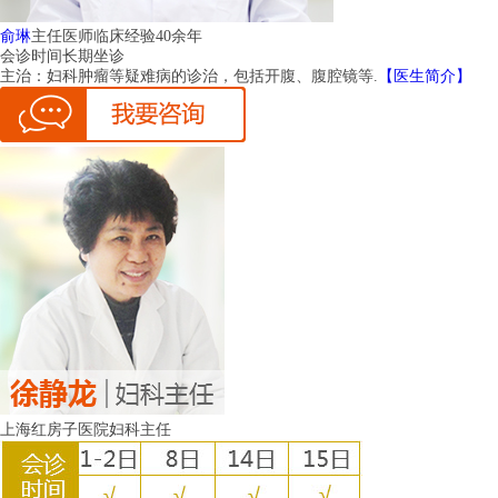
俞琳
主任医师
临床经验40余年
会诊时间
长期坐诊
主治：
妇科肿瘤等疑难病的诊治，包括开腹、腹腔镜等.
【医生简介】
上海红房子医院妇科主任