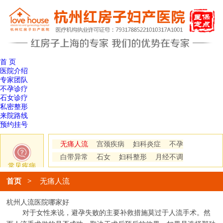
首 页
医院介绍
专家团队
不孕诊疗
石女诊疗
私密整形
来院路线
预约挂号
无痛人流
宫颈疾病
妇科炎症
不孕
白带异常
石女
妇科整形
月经不调
常见疾病
首页
>
无痛人流
杭州人流医院哪家好
对于女性来说，避孕失败的主要补救措施莫过于人流手术。然