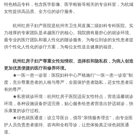
特色精品专科，包含医学影像、医学检验等相关的专业科室，为杭城
女性提供高品质、全方位的诊疗服务。
杭州红房子妇产医院是杭州市卫生局直属二级妇科专科医院。实
力雄厚的专家团队是卓越医疗的核心。我院拥有最舒心的就诊环境、
最专业的医疗团队和最人性化的随诊服务。为每位到诊的女性患者提
供个性化人性化的诊疗方案，为每位女性送去健康的福音。
杭州红房子妇产尊重女性知情权、选择权和隐私权，为病人创造
更加优质便捷的医疗和修养环境。
★一医一患一诊室：医院妇科中心严格施行“一医一患一诊室”制
度，充分尊重患者的人格与尊严，全面保护患者隐私，还女性患者应
有的尊严。
★私密就诊环境：杭州红房子医院适应女性特点，营造温馨就诊
环境，各种设施设备舒适完善，贴心服务给患者营造出舒适就诊，快
乐康复的诊疗过程。
★绿色就医通道：设立导医台，倡导“亲情服务理念”，由专业医
护人员负责患者接待、咨询和全程导诊，让您体验真正绿色就医通
道。