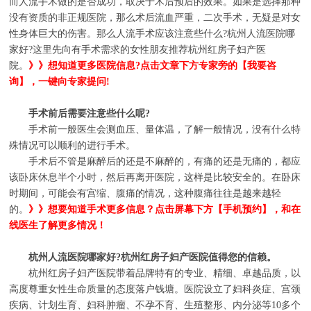
而人流手术做的是否成功，取决于术后预后的效果。如果是选择那种
没有资质的非正规医院，那么术后流血严重，二次手术，无疑是对女
性身体巨大的伤害。那么人流手术应该注意些什么?杭州人流医院哪
家好?这里先向有手术需求的女性朋友推荐杭州红房子妇产医
院。
》》想知道更多医院信息?点击文章下方专家旁的【我要咨
询】，一键向专家提问!
手术前后需要注意些什么呢?
手术前一般医生会测血压、量体温，了解一般情况，没有什么特
殊情况可以顺利的进行手术。
手术后不管是麻醉后的还是不麻醉的，有痛的还是无痛的，都应
该卧床休息半个小时，然后再离开医院，这样是比较安全的。在卧床
时期间，可能会有宫缩、腹痛的情况，这种腹痛往往是越来越轻
的。
》》想要知道手术更多信息？点击屏幕下方【手机预约】，和在
线医生了解更多情况！
杭州人流医院哪家好?杭州红房子妇产医院值得您的信赖。
杭州红房子妇产医院带着品牌特有的专业、精细、卓越品质，以
高度尊重女性生命质量的态度落户钱塘。医院设立了妇科炎症、宫颈
疾病、计划生育、妇科肿瘤、不孕不育、生殖整形、内分泌等10多个