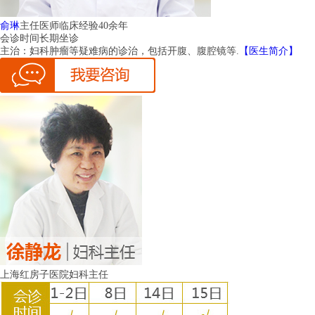
俞琳
主任医师
临床经验40余年
会诊时间
长期坐诊
主治：
妇科肿瘤等疑难病的诊治，包括开腹、腹腔镜等.
【医生简介】
上海红房子医院妇科主任