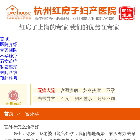
首 页
医院介绍
专家团队
不孕诊疗
石女诊疗
私密整形
来院路线
预约挂号
无痛人流
宫颈疾病
妇科炎症
不孕
白带异常
石女
妇科整形
月经不调
常见疾病
首页
>
宫外孕
宫外孕怎么治疗好
医生：你好，我老婆可能宫外孕，我们都是新婚，有没有办法保