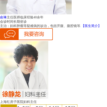
俞琳
主任医师
临床经验40余年
会诊时间
长期坐诊
主治：
妇科肿瘤等疑难病的诊治，包括开腹、腹腔镜等.
【医生简介】
上海红房子医院妇科主任