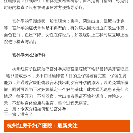
住输卵管？在线医生：那你先要检查确诊，而不是盲目猜测，你是何
时做的检查？只有在确诊后才方便指导治疗。
宫外孕的早期症状一般表现为：腹痛、阴道出血、晕厥与休克
等，宫外孕的症状常常是不典型的，有的病人因大出血而发生休克，
面色苍白，血压下降。女性在停经后，如发现以上症状时应立即上医
院进行检查与治疗。
宫外孕怎么治疗好
杭州红房子医院治疗宫外孕采取宫腹腔镜下输卵管卵巢开窗取胚
+输卵管成形术，决不切除输卵管！目的是保留器官完整、保留生育
能力，并通过宫腹腔镜联合术找出此次宫外孕的原因，以避免重蹈覆
辙，同时可以为下次妊娠奠定一个好的基础！此术式无论患者是什么
情况一律不开刀，不切器官，大出血者保证不输外源血，住院3-5
天，不影响身体健康与生育，整个过程无痛苦。
上一篇：
专家介绍如何预防宫外孕
下一篇：没有了
杭州红房子妇产医院：最新关注