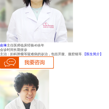
俞琳
主任医师
临床经验40余年
会诊时间
长期坐诊
主治：
妇科肿瘤等疑难病的诊治，包括开腹、腹腔镜等.
【医生简介】