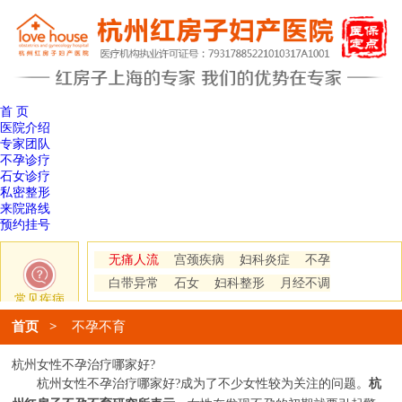
首 页
医院介绍
专家团队
不孕诊疗
石女诊疗
私密整形
来院路线
预约挂号
无痛人流
宫颈疾病
妇科炎症
不孕
白带异常
石女
妇科整形
月经不调
常见疾病
首页
>
不孕不育
杭州女性不孕治疗哪家好?
杭州女性不孕治疗哪家好?成为了不少女性较为关注的问题。
杭