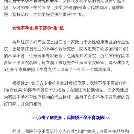
州红房子不孕不育研究所表示
，女性在发现不孕的初期就要引起警
惕，及时的去正规的医院，接受[准确]的检查，找准原因，选准医
院，坚持治疗，才能更好更快的重获“生”机。
女性不孕 红房子还你“生”机
杭州红房子妇产医院是浙江省一家致力于女性健康事业的专业医
院，更是浙江省专业的不孕不育研究所，院内汇聚了众多国内[知名]
的不孕不育、生殖医学专家教授，包涵某知名医院、浙江省妇保院等
多家三甲医院名医，建立浙江省领先个生殖医学实验室。迄今成功为
5万多个家庭解除了生育之忧，缔造了一个又一个圆满家庭。
根据近2年第三方专业机构统计数据显示，我院不孕不育诊疗的
[治疗效果]和怀孕率雄居华东榜首，在浙江市长期领先。当之无愧成
为我国不孕不育医疗机构的行业标杆，赢得了众多不孕不育患者的良
好口碑，并众口相传。
>>点击了解更多，我摆脱不孕不育烦恼!<<
同时，我院不孕不育诊疗立志打造“名牌”效应，注重科室品牌和