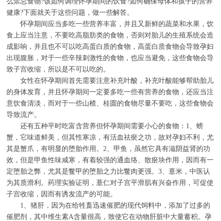
么禁忌食物?该如何调理怀孕期间的饮食?如何确保母体和孩子的营养
健康?下面就关于这些问题，做一些解答。
怀孕期间应当多吃一些营养丰富，并且又新鲜的蔬菜和水果，饮
食上应当注意，不要吃高脂肪类的食物，否则对胎儿的生殖系统会造
成影响，并且也不可以吃高蛋白质的食物，高蛋白质食物会导致孕妇
出现腹胀，对于一些辛辣刺激性的食物，也应当避免，这些食物会导
致子宫收缩，所以是不可以吃的。
女性在怀孕期间首先需要注意补充叶酸，补充叶酸能够帮助胎儿
的身体发育，并且怀孕期间一定要多吃一些有营养的食物，还应当注
意饮食清淡，而对于一些山楂、桂圆的食物尽量不要吃，这些食物会
导致流产。
还有五种平时吃富含营养但怀孕期间需要小心的食物：1、螃
蟹，它味道鲜美，但其性寒凉，有活血祛瘀之功，故对孕妇不利，尤
其是蟹爪，有明显的堕胎作用。2、甲鱼，虽然它具有滋阴益肾的功
效，但是甲鱼性味咸寒，有着较强的通血络、散瘀块作用，因而有一
定堕胎之弊，尤其是鳖甲的堕胎之力比鳖肉更强。3、薏米，中医认
为其质滑利。药理实验证明，薏仁对子宫平滑肌有兴奋作用，可促使
子宫收缩，因而有诱发流产的可能。
1、猪肝，因为在给牲畜迅速催肥的现代饲料中，添加了过多的
催肥剂，其中维生素A含量很高，致使它在动物肝脏中大量蓄积。孕