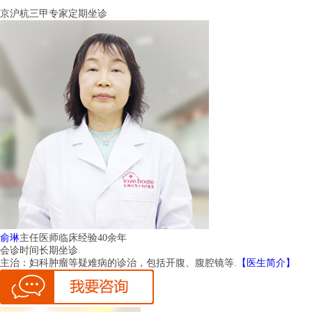
京沪杭三甲专家定期坐诊
俞琳
主任医师
临床经验40余年
会诊时间
长期坐诊
主治：
妇科肿瘤等疑难病的诊治，包括开腹、腹腔镜等.
【医生简介】