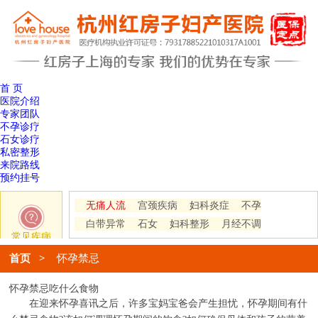
首 页
医院介绍
专家团队
不孕诊疗
石女诊疗
私密整形
来院路线
预约挂号
无痛人流
宫颈疾病
妇科炎症
不孕
白带异常
石女
妇科整形
月经不调
常见疾病
首页
>
怀孕禁忌
怀孕禁忌吃什么食物
在迎来怀孕喜讯之后，许多宝妈宝爸会产生担忧，怀孕期间有什