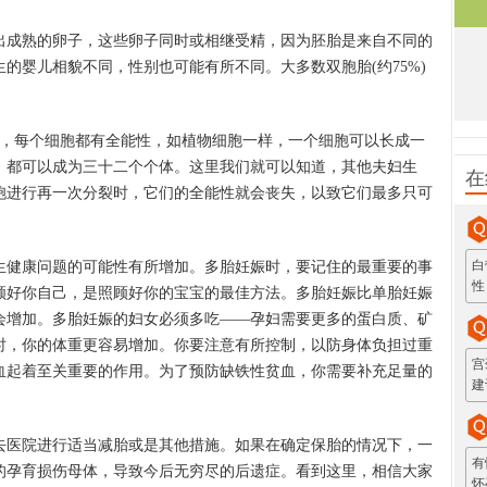
成熟的卵子，这些卵子同时或相继受精，因为胚胎是来自不同的
的婴儿相貌不同，性别也可能有所不同。大多数双胞胎(约75%)
，每个细胞都有全能性，如植物细胞一样，一个细胞可以长成一
，都可以成为三十二个个体。这里我们就可以知道，其他夫妇生
在
胞进行再一次分裂时，它们的全能性就会丧失，以致它们最多只可
白
健康问题的可能性有所增加。多胎妊娠时，要记住的最重要的事
性
顾好你自己，是照顾好你的宝宝的最佳方法。多胎妊娠比单胎妊娠
会增加。多胎妊娠的妇女必须多吃——孕妇需要更多的蛋白质、矿
时，你的体重更容易增加。你要注意有所控制，以防身体负担过重
宫
血起着至关重要的作用。为了预防缺铁性贫血，你需要补充足量的
建
医院进行适当减胎或是其他措施。如果在确定保胎的情况下，一
有
的孕育损伤母体，导致今后无穷尽的后遗症。看到这里，相信大家
怀