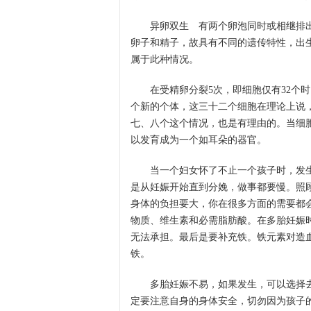
异卵双生 有两个卵泡同时或相继排出
卵子和精子，故具有不同的遗传特性，出生
属于此种情况。
在受精卵分裂5次，即细胞仅有32个时
个新的个体，这三十二个细胞在理论上说
七、八个这个情况，也是有理由的。当细
以发育成为一个如耳朵的器官。
当一个妇女怀了不止一个孩子时，发生
是从妊娠开始直到分娩，做事都要慢。照
身体的负担要大，你在很多方面的需要都
物质、维生素和必需脂肪酸。在多胎妊娠
无法承担。最后是要补充铁。铁元素对造
铁。
多胎妊娠不易，如果发生，可以选择去
定要注意自身的身体安全，切勿因为孩子