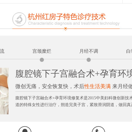
流
宫颈糜烂
月经不调
白
腹腔镜下子宫融合术+孕育环
微创无痛，安全恢复快，术后
性生活美满
来月经
腹腔镜下子宫融合术+孕育环境修复术是2015中美妇科微创新
道的特殊女性进行治疗，朔造完美子宫，紧致滑润阴道，做回真正的