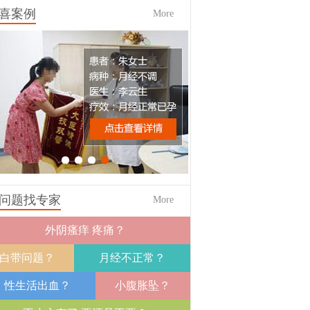
喜案例
More
1
2
3
4
问题找专家
More
外阴瘙痒 疼痛？
白带问题？
月经不正常？
性生活出血？
小腹胀坠？