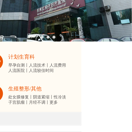
计划生育科
早孕自测丨
人流技术丨
人流费用
人流医院丨
人流较佳时间
生殖整形/其他
处女膜修复丨
阴道紧缩丨
性冷淡
子宫肌瘤丨
月经不调丨
更多