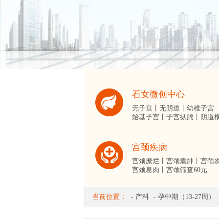
石女微创中心
无子宫丨
无阴道丨
幼稚子宫
始基子宫丨
子宫纵膈丨
阴道
宫颈疾病
宫颈糜烂丨
宫颈囊肿丨
宫颈
宫颈息肉丨
宫颈筛查60元
当前位置：
-
产科
-
孕中期（13-27周）