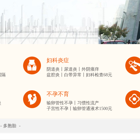
妇科炎症
阴道炎丨
尿道炎丨
外阴瘙痒
横隔
盆腔炎丨
白带异常丨
妇科检查68元
不孕不育
炎
输卵管性不孕丨
习惯性流产
子宫性不孕丨
输卵管通液术1500元
-
多胞胎
-