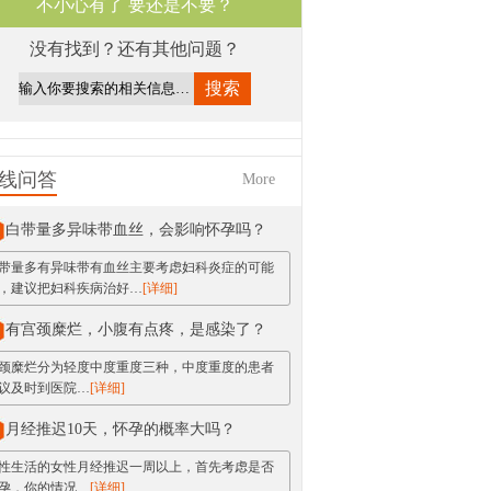
不小心有了 要还是不要？
没有找到？还有其他问题？
线问答
More
白带量多异味带血丝，会影响怀孕吗？
带量多有异味带有血丝主要考虑妇科炎症的可能
，建议把妇科疾病治好…
[详细]
有宫颈糜烂，小腹有点疼，是感染了？
颈糜烂分为轻度中度重度三种，中度重度的患者
议及时到医院…
[详细]
月经推迟10天，怀孕的概率大吗？
性生活的女性月经推迟一周以上，首先考虑是否
孕，你的情况…
[详细]