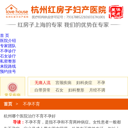
首 页
医院介绍
专家团队
不孕诊疗
石女诊疗
私密整形
来院路线
预约挂号
无痛人流
宫颈疾病
妇科炎症
不孕
白带异常
石女
妇科整形
月经不调
常见疾病
首页
>
不孕不育
杭州哪个医院治疗不育不孕好
导读：
不孕不育，是指不孕和不育两种病症。女性患者一般都