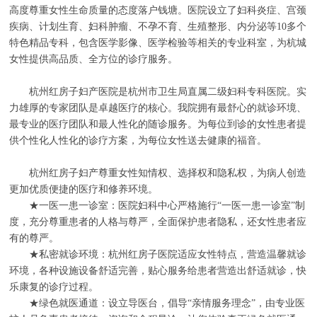
高度尊重女性生命质量的态度落户钱塘。医院设立了妇科炎症、宫颈
疾病、计划生育、妇科肿瘤、不孕不育、生殖整形、内分泌等10多个
特色精品专科，包含医学影像、医学检验等相关的专业科室，为杭城
女性提供高品质、全方位的诊疗服务。
杭州红房子妇产医院是杭州市卫生局直属二级妇科专科医院。实
力雄厚的专家团队是卓越医疗的核心。我院拥有最舒心的就诊环境、
最专业的医疗团队和最人性化的随诊服务。为每位到诊的女性患者提
供个性化人性化的诊疗方案，为每位女性送去健康的福音。
杭州红房子妇产尊重女性知情权、选择权和隐私权，为病人创造
更加优质便捷的医疗和修养环境。
★一医一患一诊室：医院妇科中心严格施行“一医一患一诊室”制
度，充分尊重患者的人格与尊严，全面保护患者隐私，还女性患者应
有的尊严。
★私密就诊环境：杭州红房子医院适应女性特点，营造温馨就诊
环境，各种设施设备舒适完善，贴心服务给患者营造出舒适就诊，快
乐康复的诊疗过程。
★绿色就医通道：设立导医台，倡导“亲情服务理念”，由专业医