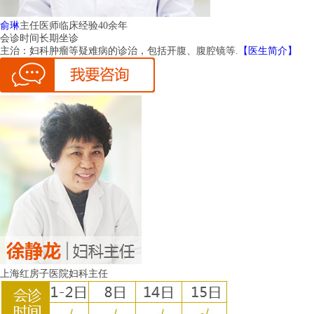
俞琳
主任医师
临床经验40余年
会诊时间
长期坐诊
主治：
妇科肿瘤等疑难病的诊治，包括开腹、腹腔镜等.
【医生简介】
上海红房子医院妇科主任