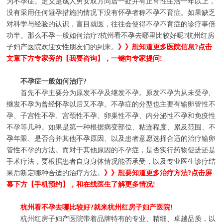
为不孕症。定义是成人男女双方同居一处并有正常性生活一年以上，
没有采用任何避孕措施的情况下没有怀孕者称不孕不育症。如果缺乏
对科学与经验的认识，盲目就医，往往会使得不孕不育症的诊疗事倍
功半。那么不孕一般如何治疗?杭州看不孕去哪里比较好呢?杭州红房
子妇产医院欢迎女性朋友们的到来。
》》想知道更多医院信息?点击
文章下方专家旁的【我要咨询】，一键向专家提问!
不孕症一般如何治疗?
首先不孕主要分为原发不孕及继发不孕。原发不孕为从未受孕;
继发不孕为曾经怀孕以后又不孕。不孕症的分型也主要有输卵管性不
孕、子宫性不孕、宫颈性不孕、卵巢性不孕、内分泌性不孕和免疫性
不孕等几种。如果是第一种根据病变部位、粘连程度、累及范围、不
孕年限、是否合并其他不孕原因、以及患者意愿选择合适的治疗输卵
管性不孕的方法。而对于其他原因的不孕症，是否实行药物促进还是
手术疗法，要根据患者自身身体情况能否承受，以及专业医生诊疗结
果后断定哪种合适的治疗方法。
》》想要知道更多治疗方法?点击屏
幕下方【手机预约】，和在线医生了解更多情况!
杭州看不孕去哪比较好?就来杭州红房子妇产医院!
杭州红房子妇产医院带着品牌特有的专业、精细、卓越品质，以