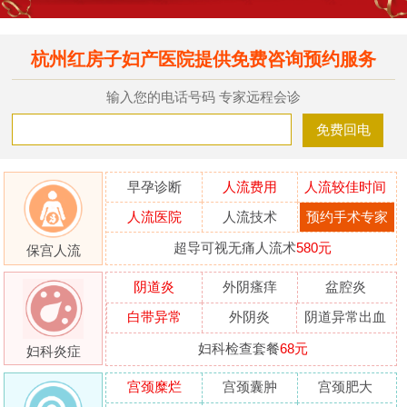
杭州红房子妇产医院提供免费咨询预约服务
输入您的电话号码 专家远程会诊
早孕诊断
人流费用
人流较佳时间
人流医院
人流技术
预约手术专家
超导可视无痛人流术
580元
保宫人流
阴道炎
外阴瘙痒
盆腔炎
白带异常
外阴炎
阴道异常出血
妇科检查套餐
68元
妇科炎症
宫颈糜烂
宫颈囊肿
宫颈肥大