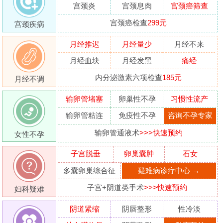
宫颈炎
宫颈息肉
宫颈癌筛查
宫颈癌检查
299元
宫颈疾病
月经推迟
月经量少
月经不来
月经血块
月经发黑
痛经
内分泌激素六项检查
185元
月经不调
输卵管堵塞
卵巢性不孕
习惯性流产
输卵管粘连
免疫性不孕
咨询不孕专家
输卵管通液术
>>>快速预约
女性不孕
子宫脱垂
卵巢囊肿
石女
多囊卵巢综合征
疑难病诊疗中心 →
子宫+阴道类手术
>>>快速预约
妇科疑难
阴道紧缩
阴唇整形
性冷淡